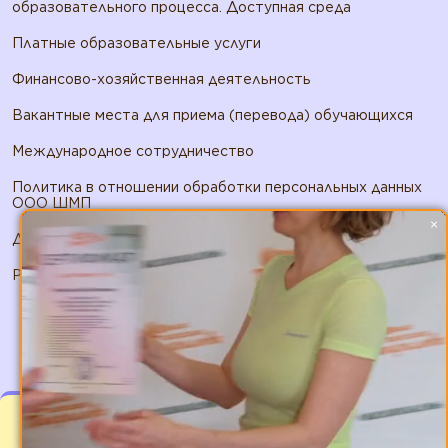
образовательного процесса. Доступная среда
Платные образовательные услуги
Финансово-хозяйственная деятельность
Вакантные места для приема (перевода) обучающихся
Международное сотрудничество
Политика в отношении обработки персональных данных
ООО ШМП
×
Договор публичной оферты ООО ШМП
Реквизиты ООО ШМП
2026 © ИП Панфилов А.В.. Все права защищены
Мы используем файлы cookies для улучшения
работы сайта. Оставаясь на нашем сайте Вы
соглашаетесь с
условиями использования файлов