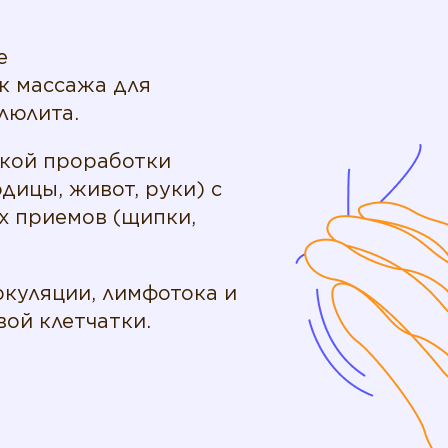
е
к массажа для
люлита.
окой проработки
дицы, живот, руки) с
х приемов (щипки,
ркуляции, лимфотока и
ой клетчатки.