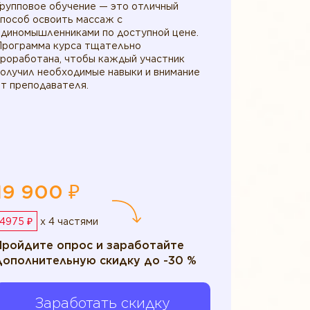
Групповое обучение — это отличный
способ освоить массаж с
единомышленниками по доступной цене.
Программа курса тщательно
проработана, чтобы каждый участник
получил необходимые навыки и внимание
т преподавателя.
19 900 ₽
4975 ₽
x 4 частями
Пройдите опрос и заработайте
дополнительную скидку до -30 %
Заработать скидку