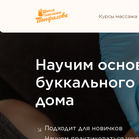
Курсы массажа
Научим осно
буккального
дома
Подходит для новичков
Начнем практиковаться уже