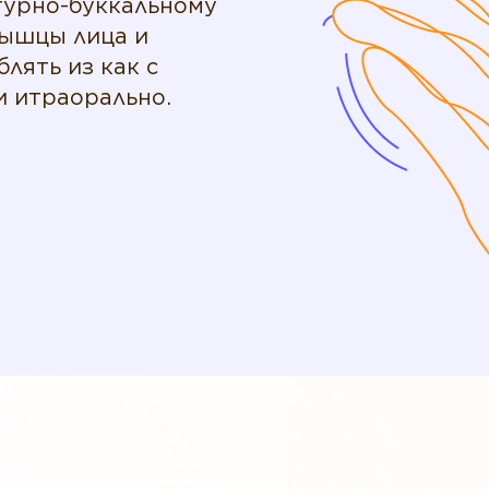
турно-буккальному
мышцы лица и
лять из как с
и итраорально.