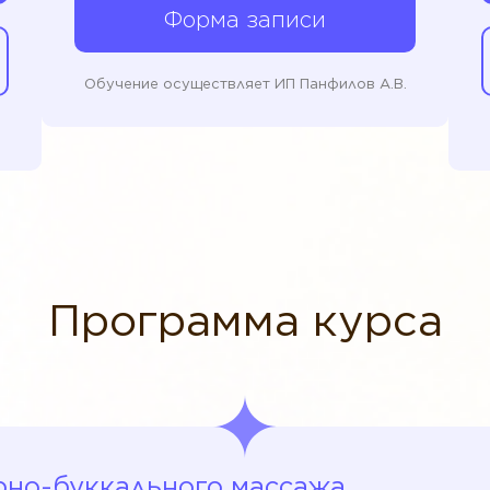
Форма записи
Обучение осуществляет ИП Панфилов А.В.
Программа курса
рно-буккального массажа