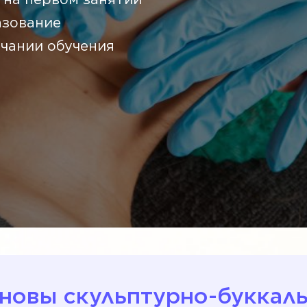
азование
чании обучения
сновы скульптурно-буккаль