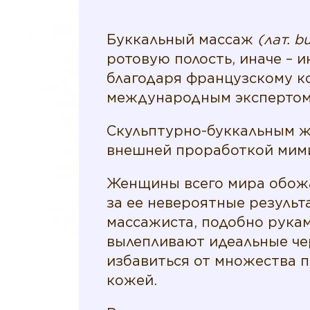
Буккальный массаж
(лат. b
ротовую полость, иначе – 
благодаря французскому ко
международным экспертом L
Скульптурно-буккальным ж
внешней проработкой мими
Женщины всего мира обож
за ее невероятные резуль
массажиста, подобно рукам
вылепливают идеальные че
избавиться от множества п
кожей.