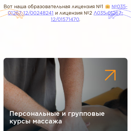
Вот наша образовательная лицензия №1
№035-
01267-12/00248241
и лицензия №2
Л035-01267-
12/01571470
.
Персональные и групповые
курсы массажа